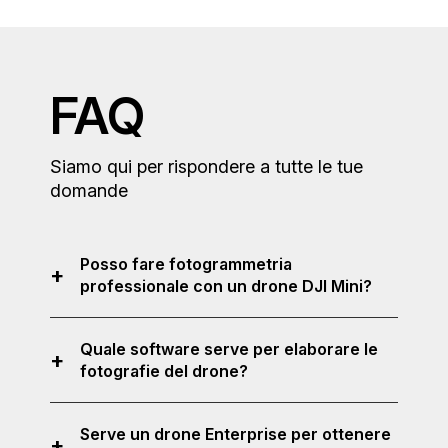
FAQ
Siamo qui per rispondere a tutte le tue
domande
Posso fare fotogrammetria
+
professionale con un drone DJI Mini?
Sì. Con le giuste impostazioni di scatto,
una missione waypoint ben pianificata e
Quale software serve per elaborare le
+
software professionali come Metashape
fotografie del drone?
e Topografo, un DJI Mini può produrre
modelli 3D, DTM, ortofoto e ricostruzioni
Il workflow più usato è composto da
di ottima qualità. È ideale per rilievi di
Metashape
per la generazione della
Serve un drone Enterprise per ottenere
+
aree ridotte, coperture, facciate e