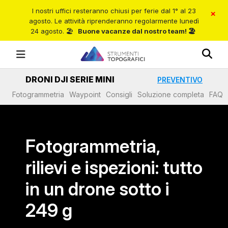
I nostri uffici resteranno chiusi per ferie dal 1° al 23
×
agosto.
Le attività riprenderanno regolarmente lunedì
24 agosto.
🏖️
Buone vacanze dal nostro team! 🏖️
DRONI DJI SERIE MINI
PREVENTIVO
Fotogrammetria
Waypoint
Consigli
Soluzione completa
FAQ
Fotogrammetria,
rilievi e ispezioni: tutto
in un drone sotto i
249 g